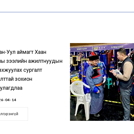
ан-Уул аймагт Хаан
ны зээлийн ажилтнуудын
вхжуулах сургалт
лттай зохион
уулагдлаа
6-04-14
элгэрэнгүй