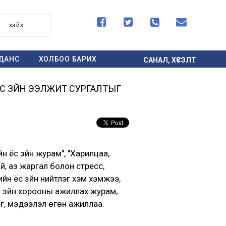




хайх
ДАНС
ХОЛБОО БАРИХ
САНАЛ, ХҮСЭЛТ
С ЗҮЙН ЭЭЛЖИТ СУРГАЛТЫГ
 ёс зүйн журам", "Харилцаа,
й, аз жаргал болон стресс,
ийн ёс зүйн нийтлэг хэм хэмжээ,
Ёс зүйн хорооны ажиллах журам,
эг, мэдээлэл өгөн ажиллаа.