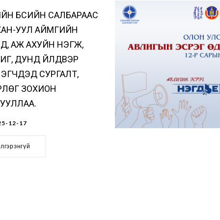
ЙН БҮСИЙН САЛБАРААС
ХАН-УУЛ АЙМГИЙН
Д, АЖ АХУЙН НЭГЖ,
Г, ДУНД ҮЙЛДВЭР
ЭГЧДЭД СУРГАЛТ,
РЛӨГ ЗОХИОН
УУЛЛАА.
5-12-17
элгэрэнгүй