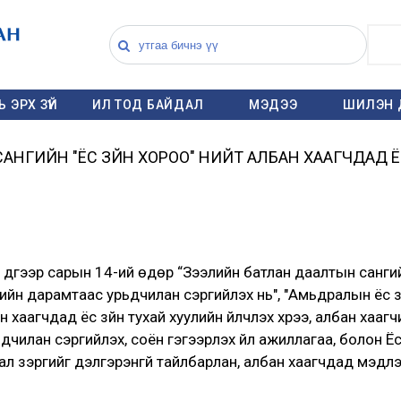
 ЭРХ ЗҮЙ
ИЛ ТОД БАЙДАЛ
МЭДЭЭ
ШИЛЭН 
НГИЙН "ЁС ЗҮЙН ХОРОО" НИЙТ АЛБАН ХААГЧДАД Ё
үгээр сарын 14-ий өдөр “Зээлийн батлан даалтын сангийн
йн дарамтаас урьдчилан сэргийлэх нь", "Амьдралын ёс зү
хаагчдад ёс зүйн тухай хуулийн үйлчлэх хүрээ, албан хаагч
дчилан сэргийлэх, соён гэгээрүүлэх үйл ажиллагаа, болон 
ал зэргийг дэлгэрэнгүй тайлбарлан, албан хаагчдад мэдл