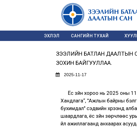
ЭХЛЭЛ
САНГИЙН ТУХАЙ
ХУУЛЬ
ЗЭЭЛИЙН БАТЛАН ДААЛТЫН СА
ЗОХИН БАЙГУУЛЛАА.
2025-11-17
Ёс зүйн хороо нь 2025 оны 11 д
Хандлага“, "Ажлын байрны бэлги
бухимдал" сэдвийн хүрээнд албан 
шаардлага, ёс зүйн зөрчлөөс урь
үйл ажиллагаанд анхаарах асууд