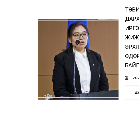
ТӨВИ
ДАР
ИРГЭ
ЖИЖИ
ЭРХЛ
ӨДӨ
БАЙГ
202
д