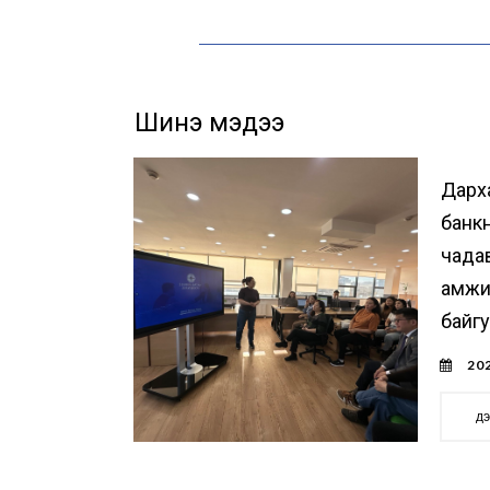
Шинэ мэдээ
Дарх
банк
чада
амжи
байг
202
д