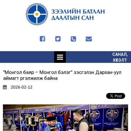




САНАЛ,
ХҮСЭЛТ
"Монгол баяр – Монгол бэлэг” үзэсгэлэн Дархан-уул
аймагт үргэлжилж байна
2026-02-12