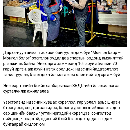
Дархан-уул аймагт зохион байгуулагдаж буй “Монгол баяр –
Монгол бэлэг” үзэсгэлэн худалдаа спортын ордонд амжилттай
үргэлжилж байна. Энэхүү арга хэмжээнд 10 гаруй аймгийн 70
гаруй иргэн, аж ахуйн нэгж оролцож, үндэсний үйлдвэрлэлээ
танилцуулан, бүтээгдэхүүн үйлчилгээгээ олон нийтэд хүргэж буй.
Энэ үеэр төвийн бүсийн салбарынхан ЗБДС-ийн үйл ажиллагааг
сурталчилж ажиллалаа.
Үзэсгэлэнд үндэсний хувцас хэрэглэл, гар урлал, арьс ширэн
бүтээгдэхүүн, хүнс, цагаан идээ, бэлэг дурсгалын зүйлсээс гадна
сар шинийн баярыг угтан иргэдийн хэрэгцээ, сонголтод
нийцсэн, чанартай, үндэсний бүхий бүтээгдэхүүнүүд дэлгэгдэж
буйгаарай онцлог юм.