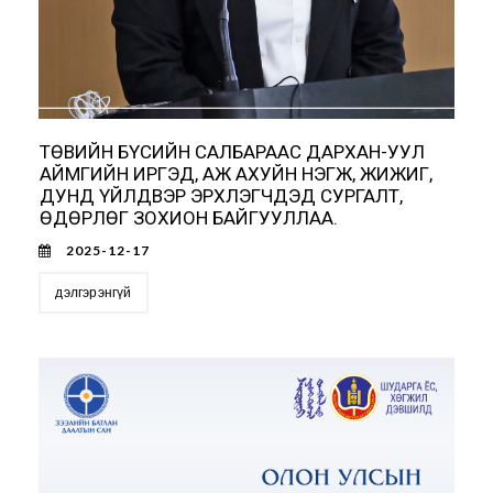
ТӨВИЙН БҮСИЙН САЛБАРААС ДАРХАН-УУЛ
АЙМГИЙН ИРГЭД, АЖ АХУЙН НЭГЖ, ЖИЖИГ,
ДУНД ҮЙЛДВЭР ЭРХЛЭГЧДЭД СУРГАЛТ,
ӨДӨРЛӨГ ЗОХИОН БАЙГУУЛЛАА.
2025-12-17
дэлгэрэнгүй