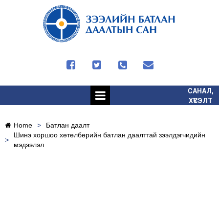




САНАЛ,
ХҮСЭЛТ
Home
>
Батлан даалт
Шинэ хоршоо хөтөлбөрийн батлан даалттай зээлдэгчидийн
>
мэдээлэл