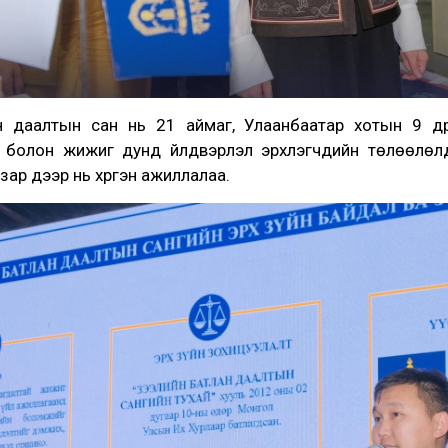
н даалтын сан нь 21 аймаг, Улаанбаатар хотын 9 дүүр
болон жижиг дунд үйлдвэрлэл эрхлэгчдийн төлөөлөлд 
зар дээр нь хүргэн ажиллалаа.