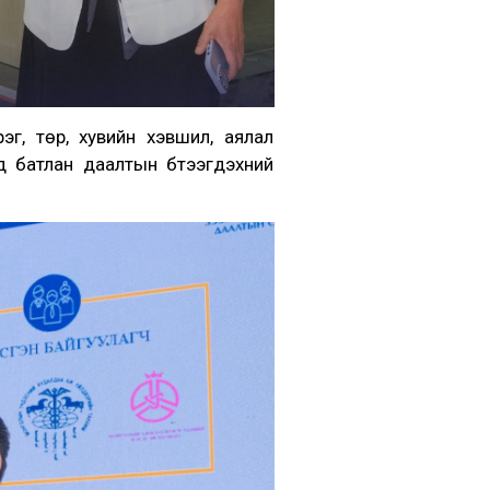
эг, төр, хувийн хэвшил, аялал
батлан даалтын бүтээгдэхүүний