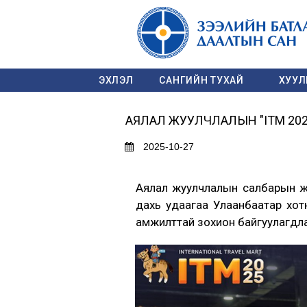
ЭХЛЭЛ
САНГИЙН ТУХАЙ
ХУУЛЬ
АЯЛАЛ ЖУУЛЧЛАЛЫН "ITM 20
2025-10-27
Аялал жуулчлалын салбарын ж
дахь удаагаа Улаанбаатар хот
амжилттай зохион байгуулагдла