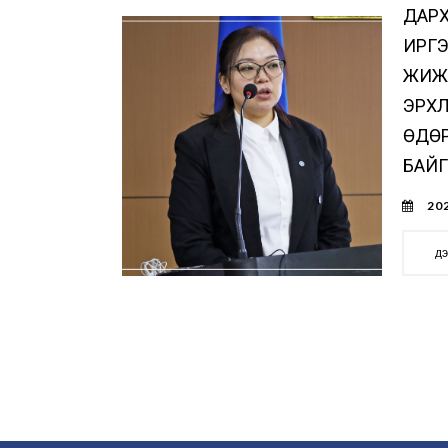
ДАР
ИРГЭ
ЖИЖИ
ЭРХЛ
ӨДӨ
БАЙГ
202
д