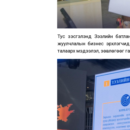
Тус үзэсгэлэнд Зээлийн батла
жуулчлалын бизнес эрхлэгчид 
талаарх мэдээлэл, зөвлөгөөг га