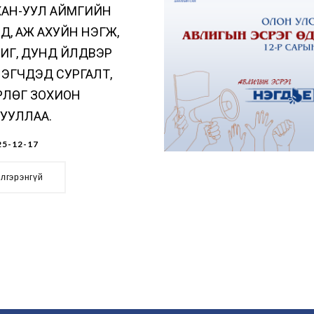
ХАН-УУЛ АЙМГИЙН
Д, АЖ АХУЙН НЭГЖ,
Г, ДУНД ҮЙЛДВЭР
ЭГЧДЭД СУРГАЛТ,
РЛӨГ ЗОХИОН
УУЛЛАА.
5-12-17
элгэрэнгүй