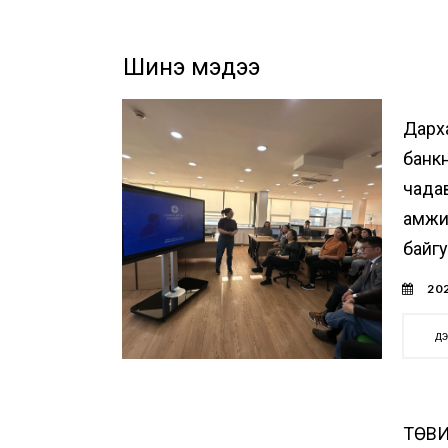
Шинэ мэдээ
Дарх
банк
чада
амжи
байг
202
д
ТӨВИ