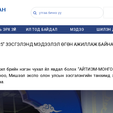
 ЭРХ ЗҮЙ
ИЛ ТОД БАЙДАЛ
МЭДЭЭ
ШИЛЭН 
25” ҮЗЭСГЭЛЭНД МЭДЭЭЛЭЛ ӨГӨН АЖИЛЛАЖ БАЙНА
ил бүрийн нэгэн чухал үйл явдал болох “АЙТИЭМ-МОНГ
ноо, Мишээл экспо олон улсын үзэсгэлэнгийн танхимд э
а.