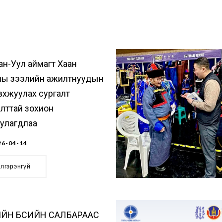
ан-Уул аймагт Хаан
ны зээлийн ажилтнуудын
вхжуулах сургалт
лттай зохион
уулагдлаа
6-04-14
элгэрэнгүй
ЙН БҮСИЙН САЛБАРААС