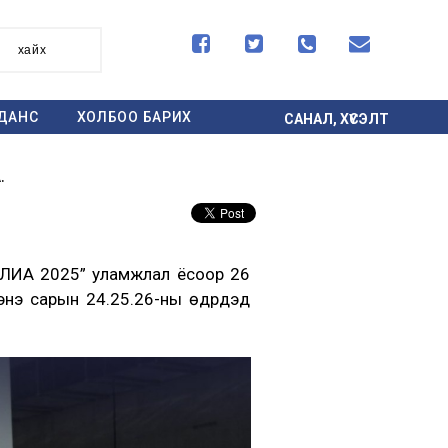




хайх
ДАНС
ХОЛБОО БАРИХ
САНАЛ, ХҮСЭЛТ
.
ОЛИА 2025” уламжлал ёсоор 26
нэ сарын 24.25.26-ны өдрүүдэд