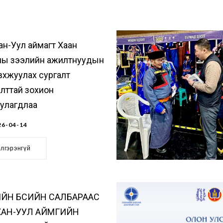
ан-Уул аймагт Хаан
ны зээлийн ажилтнуудын
вхжуулах сургалт
лттай зохион
уулагдлаа
6-04-14
элгэрэнгүй
ЙН БҮСИЙН САЛБАРААС
ХАН-УУЛ АЙМГИЙН