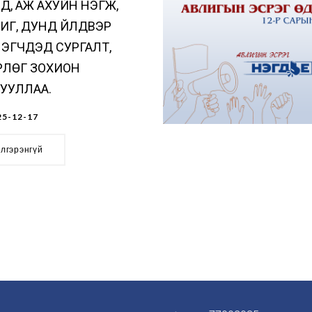
Д, АЖ АХУЙН НЭГЖ,
Г, ДУНД ҮЙЛДВЭР
ЭГЧДЭД СУРГАЛТ,
РЛӨГ ЗОХИОН
УУЛЛАА.
5-12-17
элгэрэнгүй