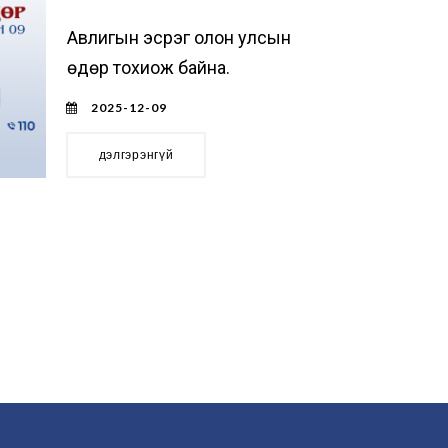
Авлигын эсрэг олон улсын
өдөр тохиож байна.
2025-12-09
дэлгэрэнгүй