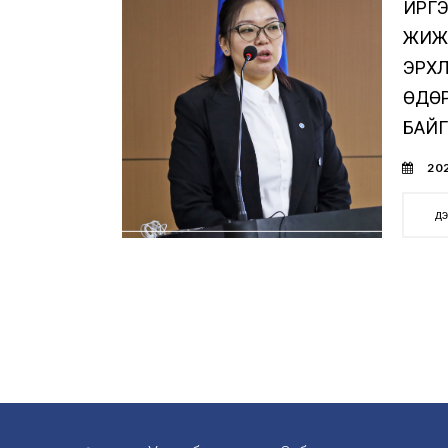
ИРГЭ
ЖИЖИ
ЭРХЛ
ӨДӨ
БАЙГ
202
д