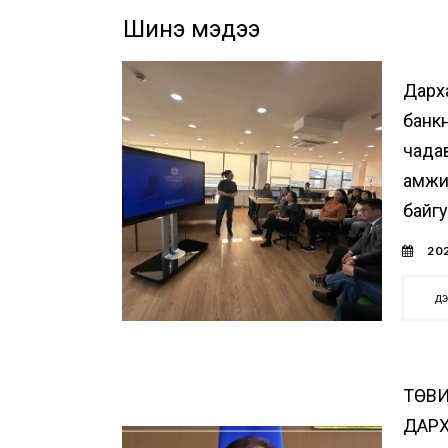
Шинэ мэдээ
Дарх
банк
чада
амжи
байг
202
д
ТӨВИ
ДАР