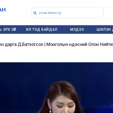
 ЭРХ ЗҮЙ
ИЛ ТОД БАЙДАЛ
МЭДЭЭ
ШИЛЭН 
н дарга Д.Батзогсох | Монголын Үндэсний Олон Нийт