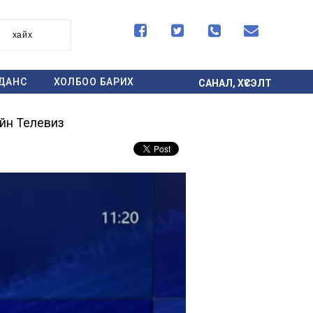




хайх
ДАНС
ХОЛБОО БАРИХ
САНАЛ, ХҮСЭЛТ
ийн Телевиз