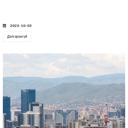
ОРОН НУТАГТ ОЛГОХ ОРОН СУУЦНЫ ИПОТЕКИЙН
ЗЭЭЛ, БАТЛАН ДААЛТЫН ХЭМЖЭЭ НЭМЭГДЛЭЭ.
2023-10-03
Дэлгэрэнгүй