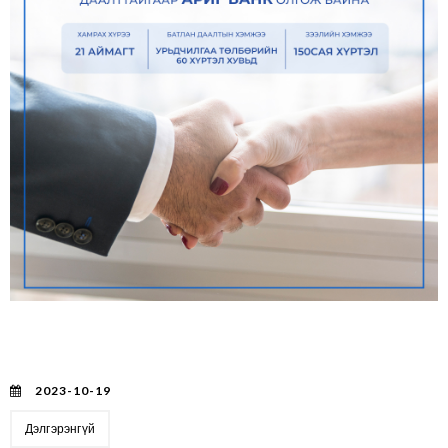
“Зээлийн батлан даалтын сан”-аас Ариг банкаар
дамжуулан ипотекийн зээл авах иргэдийн урьдчилгаа
төлбөрт батлан даалт гаргаж байна.
2023-10-19
Дэлгэрэнгүй