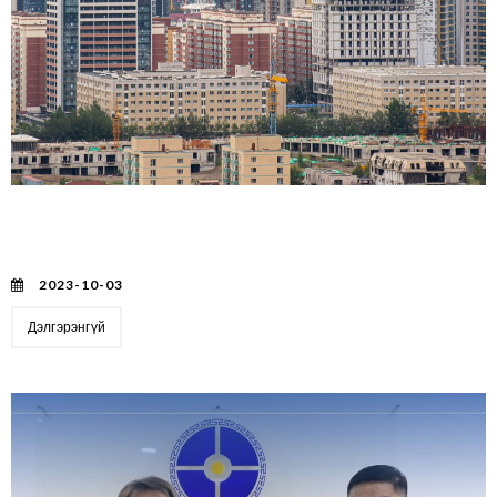
ХӨНГӨЛӨЛТТЭЙ ХҮҮТЭЙ ОРОН СУУЦНЫ
ИПОТЕКИЙН ЗЭЭЛИЙН ЖУРАМД ӨӨРЧЛӨЛТ
ОРУУЛАВ
2023-10-03
Дэлгэрэнгүй