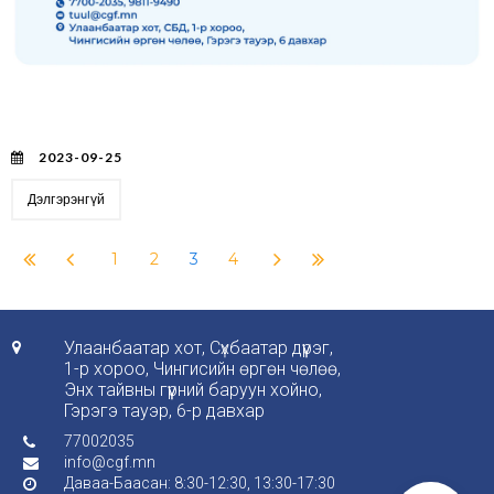
ТӨСЛИЙН САНХҮҮГИЙН МЭРГЭЖИЛТЭН АЖЛЫН
БАЙРАНД УРЬЖ БАЙНА.
2023-09-25
Дэлгэрэнгүй
1
2
3
4
Улаанбаатар хот, Сүхбаатар дүүрэг,

1-р хороо, Чингисийн өргөн чөлөө,
Энх тайвны гүүрний баруун хойно,
Гэрэгэ тауэр, 6-р давхар
77002035

info@cgf.mn

Даваа-Баасан: 8:30-12:30, 13:30-17:30
