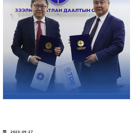
ЭКСПОРТЛОГЧДОД БАТЛАН ДААЛТТАЙ ЗЭЭЛ
ОЛГОХ ХАМТРАН АЖИЛЛАХ ГЭРЭЭНД ХУДАЛДАА
ХӨГЖЛИЙН БАНК БОЛОН ЗЭЭЛИЙН БАТЛАН
ДААЛТЫН САН ГАРЫН ҮСЭГ ЗУРЛАА.
2023-09-27