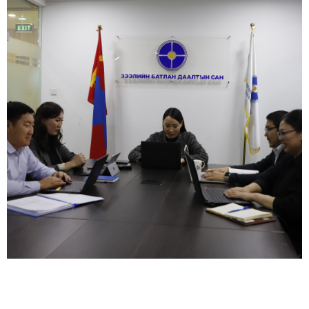
Зээлийн батлан даалтын сан 21 аймгийн арилжааны
банкны зээлийн ажилтнуудад “Батлан даалттай
зээлийн судалгаанд тулгамдаж буй асуудлууд”